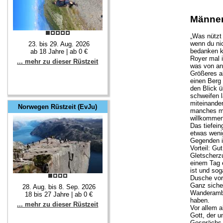
Männe
„Was nützt 
wenn du nic
23. bis 29. Aug. 2026
bedanken k
ab 18 Jahre | ab 0 €
Royer mal i
... mehr zu dieser Rüstzeit
was von an
Größeres a
einen Berg
den Blick 
schweifen l
miteinande
Norwegen Rüstzeit (EvJu)
manches me
willkommen 
Das tiefein
etwas weni
Gegenden i
Vorteil: Gu
Gletscherz
einem Tag 
ist und sog
Dusche vo
Ganz sicher
28. Aug. bis 8. Sep. 2026
Wanderambi
18 bis 27 Jahre | ab 0 €
haben.
... mehr zu dieser Rüstzeit
Vor allem a
Gott, der u
Gesprächs-