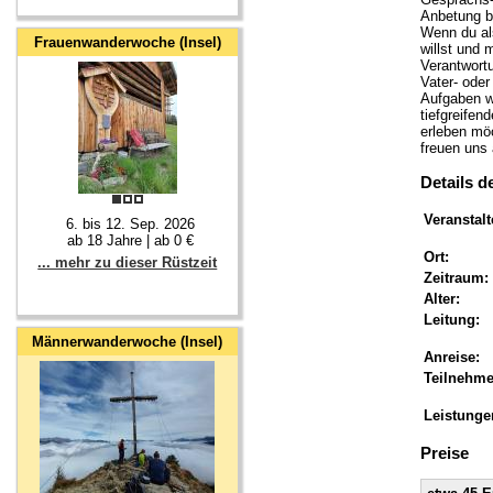
Anbetung b
Wenn du al
Frauenwanderwoche (Insel)
willst und 
Verantwortu
Vater- oder
Aufgaben w
tiefgreife
erleben möc
freuen uns 
Details d
Veranstalt
6. bis 12. Sep. 2026
ab 18 Jahre | ab 0 €
Ort:
... mehr zu dieser Rüstzeit
Zeitraum:
Alter:
Leitung:
Männerwanderwoche (Insel)
Anreise:
Teilnehme
Leistunge
Preise